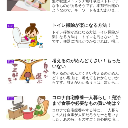
無呼吸症ストレッチ無呼吸症ストレッチ
なるものがあるそうです。本邦初公開の
ようなので、キーワードもまだありませ
ん。私もさっきやってみたのですが、な
んか急に睡魔に襲われました。生あくび
ばかりが出始めて、どうしちゃったんだ
トイレ掃除が楽になる方法！
日記
ろう？と不思議に思いまし...
トイレ掃除が楽になる方法トイレ掃除が
楽になる方法は、トイレを汚さないこと
です。便器に汚れがつかなければ、掃除
をする必要もありません。トイレ掃除を
しなくてもよくなれば、これほど楽なこ
とはありません。あとは、自分の気分次
第ですが、私だったら１か...
考えるのがめんどくさい！もった
日記
いない
考えるのがめんどくさい考えるのがめん
どくさい理由は、考えてもわからないか
らです。答えがわかるうちは、次から次
へと新たな問題を解いていきたくなりま
す。答えがわからなくなると、いつまで
も考えてしまいます。わからないこと
コロナ自宅療養一人暮らし！完治
日記
は、いつまで経ってもわかり...
まで食事や必要なもの買い物は？
コロナで自宅療養をする時に、一人暮ら
しの人は食事が大変だろうなーと思いま
した。あの時、ものすごく良心的な宅配
があったので、助かった記憶がありま