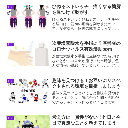
す。と思ったら、まだやってました。コ
ロナ自宅療養一人暮らし近所に誰か家族
ひねるストレッチ！痛くなる箇所
日記
がいて、完治までの食事や必...
を見つけて剝がす！
ひねるストレッチひねるストレッチをや
る理由は、筋肉の癒着を剥がすためで
す。なぜなら、筋肉の癒着によって、あ
らゆるところが痛くなるからです。普段
から、使っていない筋肉は、癒着しま
す。その個所を見つけるために、ひねる
次亜塩素酸水を手指に？厚労省の
日記
ストレッチを行っています。ひ...
コロナウィルス有効濃度ppm
次亜塩素酸水を手指に直接つけたらいけ
ないとか、コロナが流行った当時は、色
んな情報が錯綜していましたよね。アル
コールが手に入らなかったので、当時は
使っていましたけどね。次亜塩素酸水は
手指にどうなの？最近では、マスク以上
趣味を見つける！お互いにリスペ
日記
にアルコール類の消毒液は...
クトされる環境を目指しましょう
趣味を見つけるということ趣味を見つけ
るということは、気の合う仲間と会話が
できるチャンスを作るということです。
なぜなら、共通の話題を手に入れるとい
うことだからです。同じ趣味を持つ人と
は、会話がはずみますよね？色んなこと
考え方に一貫性がない！昨日と今
日記
を話して、お互いにわかり...
日で真逆なことを考えてしまう