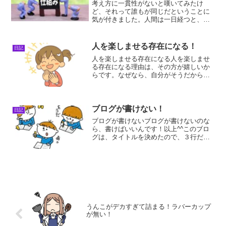
考え方に一貫性がないと嘆いてみたけ
ど、それって誰もが同じだということに
気が付きました。人間は一日経つと、前
日の感情がリセットされるんですよ。だ
から、翌日にやる気を持ち越すことはで
きないんですよ。考え方に一貫性がない
人を楽しませる存在になる！
日記
考え方に一貫性がない！とい...
人を楽しませる存在になる人を楽しませ
る存在になる理由は、その方が嬉しいか
らです。なぜなら、自分がそうだからで
す。私は、人を楽しませる人が大好きで
す。だから、そういう人の側に行って、
仲良くなろうとします。そういう人は、
人気者だからすぐにたくさ...
ブログが書けない！
日記
ブログが書けないブログが書けないのな
ら、書けばいいんです！以上^^このブロ
グは、タイトルを決めたので、３行だけ
書いてみました。これだったら、誰でも
できるでしょう！その後で、肉付けをし
ていけばいいんですよ！そうすれば、こ
の記事にだけ集中するこ...
うんこがデカすぎて詰まる！ラバーカップ
が無い！