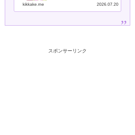
で成功しようとします。しかし、それ
kikkake.me
2026.07.20
では続きません。なぜなら、わからな
い状態では行動できないからです。こ
の記事では、「疑問を見つけて解決し
続け...
スポンサーリンク