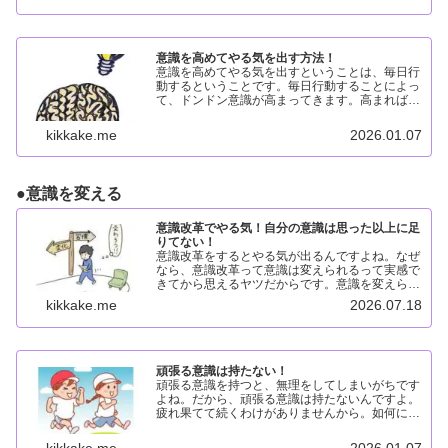
りも強い意識を持つこ...
意識を高めてやる気を出す方法！
意識を高めてやる気を出すということは、毎日行
動するということです。毎日行動することによっ
て、ドンドン意識が高まってきます。高まれば高
まるほど、やる気パワーは強化されます。意識を
高めてやる気を出す方法意識を高めてやる気を出
kikkake.me
2026.01.07
すには、毎日行動を継...
●
意識を変える
意識改革でやる気！自分の意識は思った以上に足
りてない！
意識改革をするとやる気が出るんですよね。なぜ
なら、意識改革って意識は変えられるって実感で
きてから思えるヤツだからです。意識を変えられ
るって思えるようになるには、相当継続してきた
kikkake.me
2026.07.18
はずだから、当たる前のようにやる気は出せる人
になっていると思いま...
頑張る意識は持たない！
頑張る意識を持つと、無理をしてしまいがちです
よね。だから、頑張る意識は持たないんですよ。
疲れ果てて続くわけがありませんから。如何に手
を抜くことができるかが重要なことなんですよ
ね。頑張る意識を持たない理由頑張る意識を持た
kikkake.me
2026.01.07