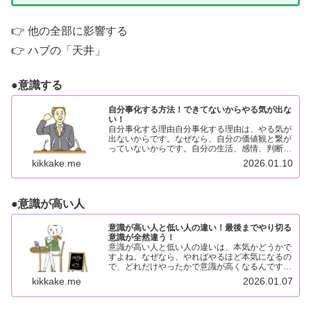
👉 他の全部に影響する
👉 ハブの「天井」
●
意識する
自分事化する方法！できてないからやる気が出な
い！
自分事化する理由自分事化する理由は、やる気が
出ないからです。なぜなら、自分の価値観と繋が
っていないからです。自分の生活、感情、判断に
影響していない。放っておいても困らない。つま
kikkake.me
2026.01.10
り、意識が他人の棚に置かれている状態だからで
す。夫婦別姓例えば、...
●
意識が高い人
意識が高い人と低い人の違い！最後までやり切る
意識が全然違う！
意識が高い人と低い人の違いは、本気かどうかで
すよね。なぜなら、やればやるほど本気になるの
で、どれだけやったかで意識が高くなるんですよ
ね。やればやるほど、楽しくなってくるんです
kikkake.me
2026.01.07
よ。意識が高い人と低い人の違い！意識が高い人
と低い人では、最後まで...