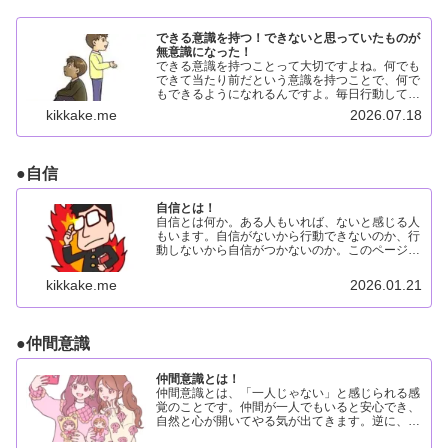
できる意識を持つ！できないと思っていたものが
無意識になった！
できる意識を持つことって大切ですよね。何でも
できて当たり前だという意識を持つことで、何で
もできるようになれるんですよ。毎日行動してい
れば、いつか分かる時がくるはずです。できる意
kikkake.me
2026.07.18
識を持つ理由できる意識を持つ理由は、できない
と思っていると本当に...
●
自信
自信とは！
自信とは何か。ある人もいれば、ないと感じる人
もいます。自信がないから行動できないのか、行
動しないから自信がつかないのか。このページで
は、自信を「行動・不安・やる気」との関係から
整理しています。自信とは！●自信が無い●自信
kikkake.me
2026.01.21
が付く●自信を付ける...
●
仲間意識
仲間意識とは！
仲間意識とは、「一人じゃない」と感じられる感
覚のことです。仲間が一人でもいると安心でき、
自然と心が開いてやる気が出てきます。逆に、一
人ぼっちだと不安になり、行動しにくくなりがち