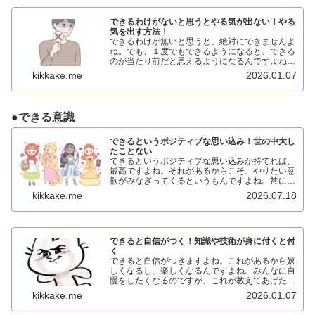
できるわけがないと思うとやる気が出ない！やる
気を出す方法！
できるわけが無いと思うと、絶対にできませんよ
ね。でも、１度でもできるようになると、できる
のが当たり前だと思えるようになるんですよね。
だから、１度でもできるようになればいいんです
kikkake.me
2026.01.07
よ。できるわけがないと思う理由できるわけがな
いと思う理由は、自信...
●
できる意識
できるというポジティブな思い込み！世の中大し
たことない
できるというポジティブな思い込みが持てれば、
最高ですよね。それがあるからこそ、やりたい意
欲がみなぎってくるというもんですよね。常に出
せるとは限らないので、出せる方法を考えていま
kikkake.me
2026.07.18
す。できるというポジティブな思い込み世の中
は、自分が思っているほ...
できると自信がつく！知識や技術が身に付くと付
く
できると自信がつきますよね。これがあるから嬉
しくなるし、楽しくなるんですよね。みんなに自
慢をしたくなるのですが、これが教えてあげたく
なるということなんですよね。できると自信がつ
kikkake.me
2026.01.07
く理由できると自信がつく理由は、行動すると不
安がなくなるからです...