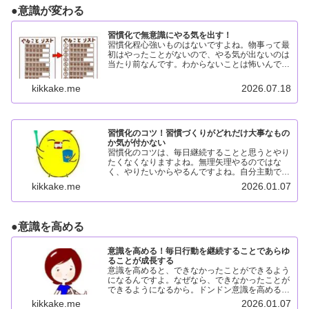
●
意識が変わる
習慣化で無意識にやる気を出す！
習慣化程心強いものはないですよね。物事って最
初はやったことがないので、やる気が出ないのは
当たり前なんです。わからないことは怖いんです
よ。だから、習慣化して楽しめる状態にすること
が、大事なことなんですよ！習慣化で無意識にや
kikkake.me
2026.07.18
る気になる！習慣化す...
習慣化のコツ！習慣づくりがどれだけ大事なもの
か気が付かない
習慣化のコツは、毎日継続することと思うとやり
たくなくなりますよね。無理矢理やるのではな
く、やりたいからやるんですよね。自分主動でや
りたい理由を思い出し、続けたくなるんですよ
kikkake.me
2026.01.07
ね。やりたくない時はやらなくていいんですよ。
習慣化する理由習慣化する...
●
意識を高める
意識を高める！毎日行動を継続することであらゆ
ることが成長する
意識を高めると、できなかったことができるよう
になるんですよ。なぜなら、できなかったことが
できるようになるから。ドンドン意識を高めるこ
とで、楽しくてしょうがない状態になれるんです
kikkake.me
2026.01.07
よ。意識を高める目的意識を高める目的は、誰よ