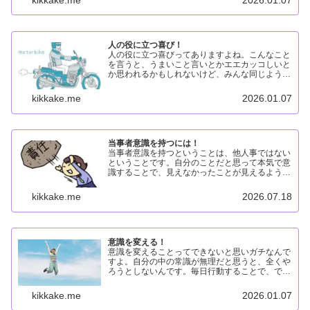
ない理由は、継続できな...
人の役に立つ喜び！
人の役に立つ喜びってありますよね。こんなこと
を言うと、うまいこと言いとかエエカッコしいと
か思われるかもしれないけど、みんな同じように
考えていますよね。私だって人に正解を教えてあ
げられた時にはめちゃくちゃうれしいですから。
kikkake.me
2026.01.07
人の役に立つ喜び人の...
当事者意識を持つには！
当事者意識を持つということは、他人事ではない
ということです。自分のことだと思って本気で意
識することで、見えなかったことが見えるように
なってくるんですよ。人の意見に一時的に共感し
ても、場当たり的になるだけなんですよ。当事者
kikkake.me
2026.07.18
意識を持つ理由当事者...
意識を変える！
意識を変えることってできないと思いガチなんで
すよ。自分の中の常識が無理だと思うと、全くや
ろうとしないんです。毎日行動することで、でき
ないことができるようになれば、意識を変えるこ
とはできるというのが、当たり前になります。意
kikkake.me
2026.01.07
識を変える理由意識を...