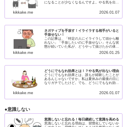
になることが少なくなるんですよ。やる気を出し
やすくなれるので、最高ですね！ネガティブをポ
ジティブに変える！ネガティブをポジティブに変
kikkake.me
2026.01.07
える！その理由は、不安...
ネガティブを手放す！イライラする相手がいると
手放せない！
この記事は、「特定の人にイライラして頭から離
れない」「手放したいのに手放せない」そんな状
態が続いていた私が、どうやって抜けたかの体験
談です。ネガティブを手放す理由ネガティブを手
kikkake.me
2026.01.25
放す理由は、 不安になるからです。なぜなら、
イライラするからです...
どうにでもなれ効果とは！？やる気が出ない理由
どうにでもなれ効果とは、誰もが経験したことが
あるんじゃないですか。私は夏休みの最後の日に
なりガチでしたけど。でも、どうにでもなれ効果
を身につけるよりも、1問だけでもやってみよう
と思えるようになることが、何百倍も凄いことで
kikkake.me
2026.01.07
すよね。どうにでもな...
●
意識しない
意識しないと忘れる！毎日継続して意識を高める
意識しないと忘れる理由は、習慣化していないか