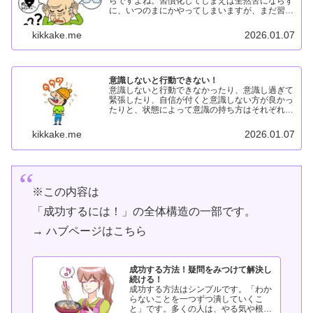
らですよね。習慣化してしまえば全然苦にならず
に、いつのまにかやってしまいますが、まだ習慣
化できていないうちは、忘れてしまうことを意識
しておいた方がいいです。意識しないと忘れる理
kikkake.me
2026.01.07
由意識しないと忘れる...
意識しないと行動できない！
意識しないと行動できなかったり、意識し過ぎて
緊張したり、自信が付くと意識しない方が良かっ
たりと、状態によって意識の持ち方はそれぞれで
す。でも、最初はやっぱり、意識しないと行動は
できないんですよ。意識しないと行動できない理
kikkake.me
2026.01.07
由意識しないと行動で...
※この内容は
「成功するには！」の全体構造の一部です。
→ ハブページはこちら
成功する方法！疑問をみつけて解決し
続ける！
成功する方法はシンプルです。「わか
らないことを一つずつ潰していくこ
と」です。多くの人は、やる気や根性