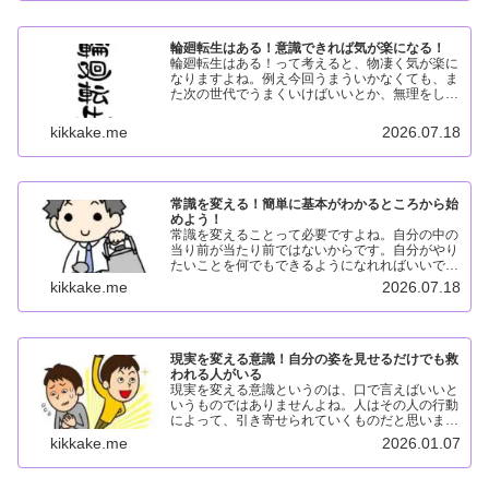
輪廻転生はある！意識できれば気が楽になる！
輪廻転生はある！って考えると、物凄く気が楽に
なりますよね。例え今回うまういかなくても、ま
た次の世代でうまくいけばいいとか、無理をしな
くなれるからです。いくらでもやり直しができる
からって考えることができるからです。輪廻転生
kikkake.me
2026.07.18
はある！輪廻転生とは...
常識を変える！簡単に基本がわかるところから始
めよう！
常識を変えることって必要ですよね。自分の中の
当り前が当たり前ではないからです。自分がやり
たいことを何でもできるようになれればいいです
よね。そのためには、自分の中の常識を変えてい
kikkake.me
2026.07.18
けば簡単にできるようになれるはずですよね！常
識を変える理由常識を...
現実を変える意識！自分の姿を見せるだけでも救
われる人がいる
現実を変える意識というのは、口で言えばいいと
いうものではありませんよね。人はその人の行動
によって、引き寄せられていくものだと思いま
す。どれだけ本気で向き合っているかどうかです
kikkake.me
2026.01.07
よね。現実を変える意識！毎日やる気意識を高め
て行動していると、徐々...