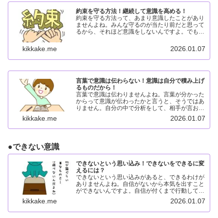
約束を守る方法！継続して意識を高める！
約束を守る方法って、あまり意識したことがあり
ませんよね。みんな守るのが当たり前だと思って
るから、それほど意識をしないんですよ。でも、
意識している割には守る意識が欠如しているよう
な気がします。約束を守る方法約束を守るには、
kikkake.me
2026.01.07
どうすれば実現可能な...
言葉で意識は伝わらない！意識は自分で積み上げ
るものだから！
言葉で意識は伝わりませんよね。言葉が分かった
からって意識が伝わったかと言うと、そうではあ
りません。自分の中で分析をして、相手が言おう
としていたことが理解出来た時、初めてわかった
kikkake.me
2026.01.07
と言えるんですよね。言葉で意識は伝わらない言
葉で意識は伝わらない...
●
できない意識
できないという思い込み！できないをできるに変
えるには？
できないという思い込みがあると、できるわけが
ありませんよね。自信がないから本気を出すこと
ができないんですよ。自信が付くまで行動して知
識を身につければ、必ずできると思える時が来る
kikkake.me
2026.01.07
んです。できないという思い込みをする理由でき
ないという思い込みを...