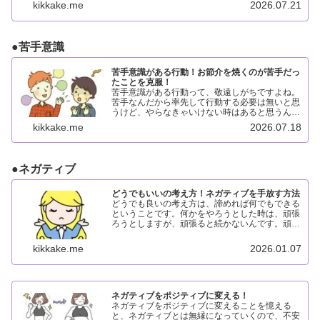
です。このページでは、仲間意識がなぜやる気に
kikkake.me
2026.07.21
つながるのかを整理し...
●
苦手意識
苦手意識がある行動！お節介を焼くのが苦手だっ
たことを克服！
苦手意識がある行動って、敬遠しがちですよね。
苦手なんだから率先して行動する必要は無いと思
うけど、やらなきゃいけない時はあると思うんで
すよ。その時のために普段から克服してやりたい
kikkake.me
2026.07.18
ことにしておきたいですよね。苦手意識がある行
動苦手意識があると、...
●
ネガティブ
どうでもいいの考え方！ネガティブを手放す方法
どうでも良いの考え方は、諦めれば何でもできる
ということです。何かをやろうとした時は、頑張
ろうとしますが、頑張ると続かないんです。頑張
るんじゃなくて諦めるんですよ。そうすれば脱力
できるので続けることができるんですよ！どうで
kikkake.me
2026.01.07
もいいの考え方どうで...
ネガティブをポジティブに変える！
ネガティブをポジティブに変えることを憶える
と、ネガティブとは無縁になっていくので、不安