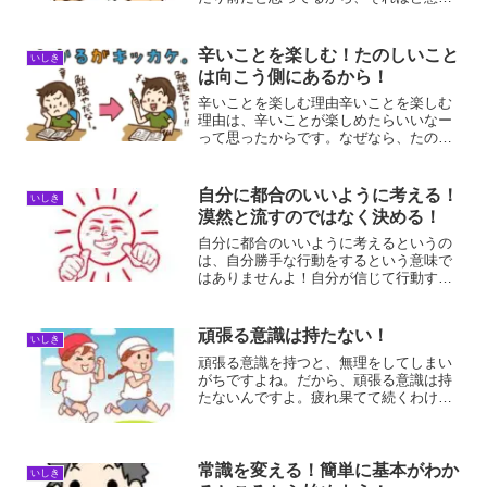
をしないんですよ。でも、意識している
割には守る意識が欠如しているような気
がします。約束を守る方法約束を守るに
辛いことを楽しむ！たのしいこと
いしき
は、どうすれば実現可能な...
は向こう側にあるから！
辛いことを楽しむ理由辛いことを楽しむ
理由は、辛いことが楽しめたらいいなー
って思ったからです。なぜなら、たのし
いことは辛いことの向こう側にあるから
です。辛いことを克服することで、得意
なことになってきます。得意なことにな
自分に都合のいいように考える！
いしき
れば、やりたくてしょうが...
漠然と流すのではなく決める！
自分に都合のいいように考えるというの
は、自分勝手な行動をするという意味で
はありませんよ！自分が信じて行動する
ことができるのなら、真実かどうかなん
てどうでも良いということです。自分に
都合のいいように考える！自分に都合の
頑張る意識は持たない！
いしき
いいように、色んなことを...
頑張る意識を持つと、無理をしてしまい
がちですよね。だから、頑張る意識は持
たないんですよ。疲れ果てて続くわけが
ありませんから。如何に手を抜くことが
できるかが重要なことなんですよね。頑
張る意識を持たない理由頑張る意識を持
たない理由は、継続できな...
常識を変える！簡単に基本がわか
いしき