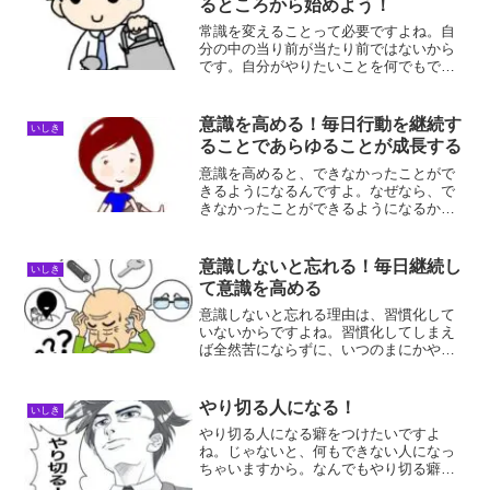
るところから始めよう！
常識を変えることって必要ですよね。自
分の中の当り前が当たり前ではないから
です。自分がやりたいことを何でもでき
るようになれればいいですよね。そのた
めには、自分の中の常識を変えていけば
簡単にできるようになれるはずですよ
意識を高める！毎日行動を継続す
いしき
ね！常識を変える理由常識を...
ることであらゆることが成長する
意識を高めると、できなかったことがで
きるようになるんですよ。なぜなら、で
きなかったことができるようになるか
ら。ドンドン意識を高めることで、楽し
くてしょうがない状態になれるんです
よ。意識を高める目的意識を高める目的
意識しないと忘れる！毎日継続し
いしき
は、誰よりも強い意識を持つこ...
て意識を高める
意識しないと忘れる理由は、習慣化して
いないからですよね。習慣化してしまえ
ば全然苦にならずに、いつのまにかやっ
てしまいますが、まだ習慣化できていな
いうちは、忘れてしまうことを意識して
おいた方がいいです。意識しないと忘れ
やり切る人になる！
いしき
る理由意識しないと忘れる...
やり切る人になる癖をつけたいですよ
ね。じゃないと、何もできない人になっ
ちゃいますから。なんでもやり切る癖を
つけると、何をやっても最後まで諦めな