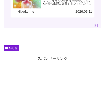
かどこを見てるか何を重要視してるか
👉 他の全部に影響する👉 ハブの「天
井」●意識する●意識が高い人●意識が
変わる●意識を高める●意識を変える●
kikkake.me
2026.03.11
できない意識●できる意識●自信●仲間
意識●苦手意識●ネガティブ●...
いしき
スポンサーリンク