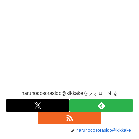
naruhodosorasido@kikkakeをフォローする
naruhodosorasido@kikkake