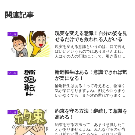
関連記事
現実を変える意識！自分の姿を見
いしき
せるだけでも救われる人がいる
現実を変える意識というのは、口で言え
ばいいというものではありませんよね。
人はその人の行動によって、引き寄せら
れていくものだと思います。どれだけ本
気で向き合っているかどうかですよね。
現実を変える意識！毎日やる気意識を高
輪廻転生はある！意識できれば気
いしき
めて行動していると、徐々...
が楽になる！
輪廻転生はある！って考えると、物凄く
気が楽になりますよね。例え今回うまう
いかなくても、また次の世代でうまくい
けばいいとか、無理をしなくなれるから
です。いくらでもやり直しができるから
って考えることができるからです。輪廻
約束を守る方法！継続して意識を
いしき
転生はある！輪廻転生とは...
高める！
約束を守る方法って、あまり意識したこ
とがありませんよね。みんな守るのが当
たり前だと思ってるから、それほど意識