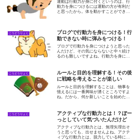
運動は行動力が身に付くというのは、行
動力を身につけるには運動の方が有利だ
と思ったから。体を動かすことができれ
ば継続できるので、明らかに有利なのは
間違いないですよね。運動は行動力が身
に付く！運動は、行動力が身に付きやす
いです。その理由は、考え...
ブログで行動力を身につける！行
こうどうりょく
動できない時に弾みをつける！
ブログで行動力を身につけようと思った
んだけど、その気にならないと中々続け
るのも難しいですよね。行動力を身につ
けるだけを考えるならば、ひたすら行動
すればいいけれど、色んな妨げに遭うの
で、それを乗り越える意味でも大いに意
ルールと目的を理解する！その後
こうどうりょく
味があるよ。ブログで行動...
に戦略を考えることが楽しい
ルールと目的を理解することは、物事を
憶えるには一番興味が湧くところですよ
ね。だから、何か新しいことを始めたい
のなら、そこから何か疑問を見つけてい
けば良いんだよね。ルールと目的を理解
する理由ルールと目的を理解する理由
アクティブな行動力とは！？ぼー
こうどうりょく
は、理解しないとつまらない...
っとしていて気づいたんだけど
アクティブな行動力とは、無理矢理出そ
うと思っても、出せませんよね。アクテ
ィブな行動力とは、脱力している時に発