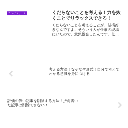
揮できるんですよね。リラックスしてい
る時に、他のことを何も考えず、集中力
を発揮できるんですよね。アクティブな
くだらないことを考える！力を抜
こうどうりょく
行動力とは！？アクティブ...
くことでリラックスできる！
くだらないことを考えることが、結構好
きなんですよ。そういう人が仕事の現場
にいたので、意気投合したんです。仕事
中の息抜きにシュールなネタを言いっこ
して、疲れが吹き飛んだんです。くだら
ないことを考える理由くだらないことを
考える理由は、行動できな...
考える方法！なぞなぞ形式！自分で考えて
わかる意識を身につける
評価の低い記事を削除する方法！折角書い
た記事は削除できない！