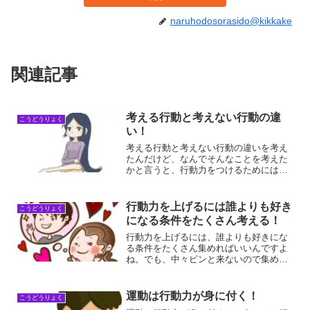
naruhodosorasido@kikkake
関連記事
考える行動と考えない行動の違
こうどうりょく
い！
考える行動と考えない行動の違いを考え
たんだけど、なんでそんなことを考えた
かと言うと、行動力をつけるためには行
動しなければつかないと思ったから。本
線がわからなくて停滞した時に、日記で
も書いて継続しようと思ったから。考え
行動力を上げるには誰よりも好き
こうどうりょく
る行動と考えない行動の違...
になる条件をたくさん考える！
行動力を上げるには、誰よりも好きにな
る条件をたくさん集めればいいんですよ
ね。でも、中々ピンと来ないので集める
ことが困難かもしれませんが、継続する
ことで意識が高まるので、段々見つけや
すくなってくるはずです。行動力を上げ
運動は行動力が身に付く！
こうどうりょく
るには誰よりも好きになる...