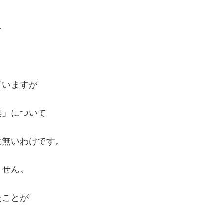
を
ていますが
拠」について
は無いわけです。
ません。
たことが