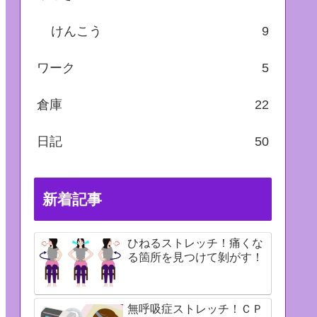
けんこう
9
ワーク
5
倉庫
22
日記
50
新着記事
ひねるストレッチ！痛くな
る箇所を見つけて剝がす！
無呼吸症ストレッチ！ＣＰ