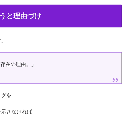
うと理由づけ
す。
。存在の理由。」
ログを
を示さなければ