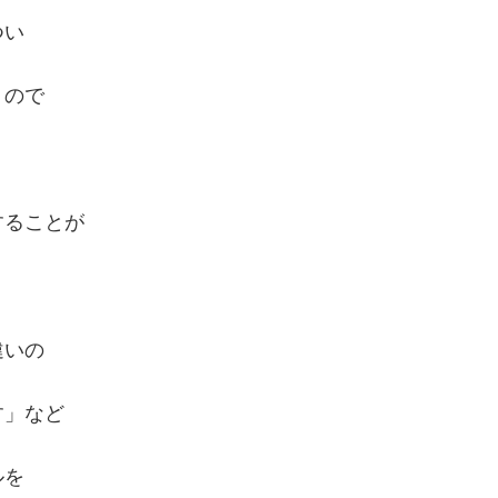
つい
うので
することが
違いの
す」など
ルを