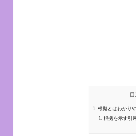
目
根拠とはわかり
根拠を示す引