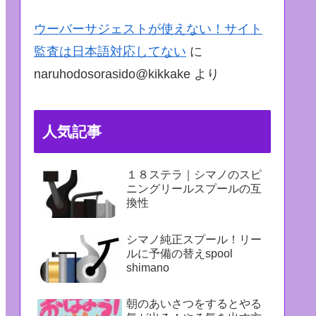
ウーバーサジェストが使えない！サイト
監査は日本語対応してない
に
naruhodosorasido@kikkake
より
人気記事
１８ステラ｜シマノのスピ
ニングリールスプールの互
換性
シマノ純正スプール！リー
ルに予備の替えspool
shimano
朝のあいさつをするとやる