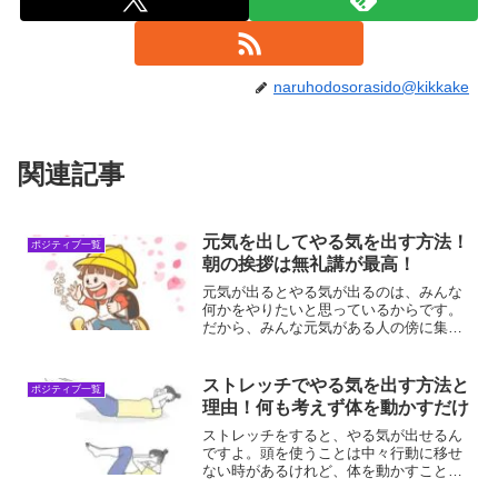
naruhodosorasido@kikkake
関連記事
元気を出してやる気を出す方法！
ポジティブ一覧
朝の挨拶は無礼講が最高！
元気が出るとやる気が出るのは、みんな
何かをやりたいと思っているからです。
だから、みんな元気がある人の傍に集ま
りたくなるんですよ。それぞれが元気を
出して人が集まってくる人間になれたら
最高ですね！元気が出るとやる気が出る
ストレッチでやる気を出す方法と
ポジティブ一覧
理由元気とは、活動のみな...
理由！何も考えず体を動かすだけ
ストレッチをすると、やる気が出せるん
ですよ。頭を使うことは中々行動に移せ
ない時があるけれど、体を動かすことは
何も考えずにやることができるんです。