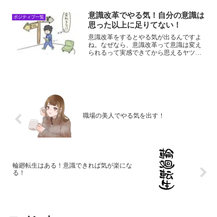
気を出す方法運動でやる気を出すには、
運動自体にポジティブな意...
意識改革でやる気！自分の意識は
ポジティブ一覧
思った以上に足りてない！
意識改革をするとやる気が出るんですよ
ね。なぜなら、意識改革って意識は変え
られるって実感できてから思えるヤツだ
からです。意識を変えられるって思える
ようになるには、相当継続してきたはず
だから、当たる前のようにやる気は出せ
る人になっていると思いま...
職場の美人でやる気を出す！
輪廻転生はある！意識できれば気が楽にな
る！