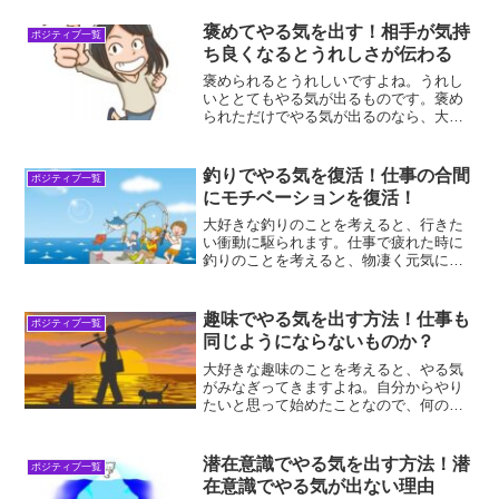
だから、やる気を出したい時はストレッ
チをすることがおすすめなんですよ！ス
褒めてやる気を出す！相手が気持
ポジティブ一覧
トレッチでやる気が出る理...
ち良くなるとうれしさが伝わる
褒められるとうれしいですよね。うれし
いととてもやる気が出るものです。褒め
られただけでやる気が出るのなら、大い
に褒められたいですね。相手のことも大
いに褒めてあげたいです。褒めるとやる
気が出る！人を褒めると、やる気が出ま
釣りでやる気を復活！仕事の合間
ポジティブ一覧
す。なぜなら、褒められる...
にモチベーションを復活！
大好きな釣りのことを考えると、行きた
い衝動に駆られます。仕事で疲れた時に
釣りのことを考えると、物凄く元気にな
れることに気が付きました。休憩時間を
利用して、新製品の釣り道具なんか閲覧
していると、一生懸命仕事をして絶対に
趣味でやる気を出す方法！仕事も
ポジティブ一覧
購入してやると頑張る意識...
同じようにならないものか？
大好きな趣味のことを考えると、やる気
がみなぎってきますよね。自分からやり
たいと思って始めたことなので、何の抵
抗もなく知りたいと思えるからです。仕
事も趣味と同じように考えることができ
れば、やりたくてしょうがない衝動に駆
潜在意識でやる気を出す方法！潜
ポジティブ一覧
られるんですよね。趣味で...
在意識でやる気が出ない理由