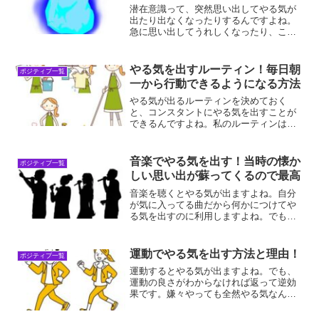
潜在意識って、突然思い出してやる気が
出たり出なくなったりするんですよね。
急に思い出してうれしくなったり、これ
がトラウマになっていたんだとか。いず
れにしても、それによって対策が図れる
ので、やる気を出すきっかけになるんで
やる気を出すルーティン！毎日朝
ポジティブ一覧
すよ！潜在意識とは「潜在...
一から行動できるようになる方法
やる気が出るルーティンを決めておく
と、コンスタントにやる気を出すことが
できるんですよね。私のルーティンは昔
はこうだったのですが、最近凄いルーテ
ィンを見つけたんですよね！朝からその
日一日のやる気モードが確定する方法で
音楽でやる気を出す！当時の懐か
ポジティブ一覧
す！ルーティンでやる気が出...
しい思い出が蘇ってくるので最高
音楽を聴くとやる気が出ますよね。自分
が気に入ってる曲だから何かにつけてや
る気を出すのに利用しますよね。でも、
同じ曲ばかり聴いていると飽きてくるの
で、効果が薄れてしまいます。だから、
順番に色んな好きな曲を聴いてやる気を
運動でやる気を出す方法と理由！
ポジティブ一覧
出しているんですよね。音...
運動するとやる気が出ますよね。でも、
運動の良さがわからなければ返って逆効
果です。嫌々やっても全然やる気なんか
出ませんよね。自分で運動の素晴らしさ
に気が付くことが重要です。運動でやる