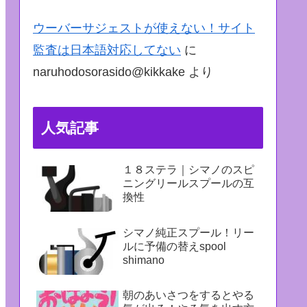
ウーバーサジェストが使えない！サイト
監査は日本語対応してない
に
naruhodosorasido@kikkake
より
人気記事
１８ステラ｜シマノのスピ
ニングリールスプールの互
換性
シマノ純正スプール！リー
ルに予備の替えspool
shimano
朝のあいさつをするとやる