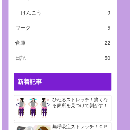
けんこう
9
ワーク
5
倉庫
22
日記
50
新着記事
ひねるストレッチ！痛くな
る箇所を見つけて剝がす！
無呼吸症ストレッチ！ＣＰ