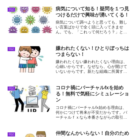
病気について知る！疑問を１つ見
日記
つけるだけで興味が湧いてくる！
病気について調べようと思っても、難し
い言葉ばかりで全く頭に入ってきませ
ん。でも、「これって何だろう？」とい
うたったひとつの疑問からなら、少しず
つ興味を持てるようになります。病気に
ついて知る病気について知る理由は、自
嫌われたくない！ひとりぼっちは
日記
分で自覚する必要があるから...
つまらない！
嫌われたくない嫌われたくない理由は、
心細いからです。なぜなら、心が開けて
いないからです。新たな組織に所属する
時、誰もが「嫌われたくない」と思いま
す。でも、まだ一人も仲間がいない状態
だと早く仲間を作りたいという衝動に駆
コロナ禍にバーチャルfxを始め
日記
られます。その時の心境は...
る！無料で気軽にシミュレーショ
ン
コロナ禍にバーチャルfx始める理由は、
何かにつけて将来が不安だからです。バ
ーチャルｆｘなら本番さながらの取引が
練習できるので、無駄なお金をかけなく
て済むんですよ。できるようになってか
ら、実践をしていけばいいじゃないです
仲間なんかいらない！自分のため
日記
か。コロナ禍にバーチャ...