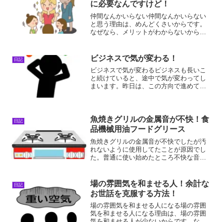
に必要なんですけど！
仲間なんかいらない仲間なんかいらない
と思う理由は、めんどくさいからです。
なぜなら、メリットがわからないからで
す。仲間を作るメリットが分からなけれ
ばわざわざめんどくさい仲間を作ろうと
は思いません。でも、仲間を作るメリッ
ビジネスで気が変わる！
日記
トがわかれば率先して仲間...
ビジネスで気が変わるビジネスも長いこ
と続けていると、途中で気が変わってし
まいます。昨日は、この方向で進めてい
たけど、今日になって急にこの方法より
もこっちの方がいいかも！？なんて思っ
たことはありませんか？迷いが生じてし
まうんですよ。規模がでか...
魚焼きグリルの金属音が不快！食
日記
品機械用油フードグリース
魚焼きグリルの金属音が不快でしたが汚
れないように使用してたことが原因でし
た。普通に使い始めたところ不快な音を
解消することができました！魚焼きグリ
ルの金属音が不快魚焼きグリルが出し入
れの時擦れてキーキーうるさかったので
場の雰囲気を和ませる人！余計な
日記
ネットで解決策を探しまし...
お世話を克服する方法！
場の雰囲気を和ませる人になる場の雰囲
気を和ませる人になる理由は、場の雰囲
気を和ませる人が少ないからです。なぜ