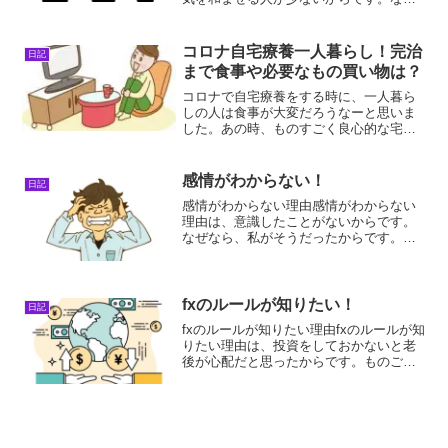
なら、多くの人が場の雰囲気にのまれる
人だからです。明らかに、場の雰囲気を
良くする人の存在が少なすぎるんです。
コロナ自宅療養一人暮らし！完治
日記
だから、たくさんの人が、...
まで食事や必要なもの買い物は？
コロナで自宅療養をする時に、一人暮ら
しの人は食事が大変だろうなーと思いま
した。あの時、ものすごく良心的な宅配
があったので、助かった記憶がありま
す。と思ったら、まだやってました。コ
ロナ自宅療養一人暮らし近所に誰か家族
感情がわからない！
日記
がいて、完治までの食事や必...
感情がわからない理由感情がわからない
理由は、意識したことがないからです。
なぜなら、私がそうだったからです。私
は、不安になるという感情を意識したこ
とがありませんでした。不安になること
は、あったのですが、それが不安になる
ということだとは知りませ...
fxのルールが知りたい！
日記
fxのルールが知りたい理由fxのルールが知
りたい理由は、投資をしておかないと老
後が心配だと思ったからです。ものごと
を始めるには、まずはやり方を覚えま
す。やり方を覚えなければ、楽しくなら
ないからです。でも、このやり方を覚え
る意識も、「覚えなけ...