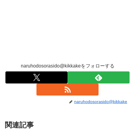
naruhodosorasido@kikkakeをフォローする
naruhodosorasido@kikkake
関連記事