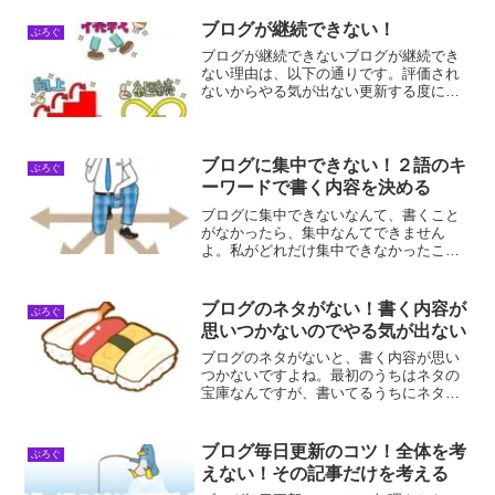
いんですよ。でもいつかは必ず証明して
みせますよ！ブログの書き方の手順書の
ブログが継続できない！
ぶろぐ
作成手順ブログの書き方の...
ブログが継続できないブログが継続でき
ない理由は、以下の通りです。評価され
ないからやる気が出ない更新する度にペ
ージ数が増えるので、管理がしきれなく
なるのが不安後で元に戻すことを考える
と、更新する手が進まなくなる評価され
ないからやる気が出ない評...
ブログに集中できない！２語のキ
ぶろぐ
ーワードで書く内容を決める
ブログに集中できないなんて、書くこと
がなかったら、集中なんてできません
よ。私がどれだけ集中できなかったこと
か。それでも、書くことがあった時は結
構毎日書いていたんですよ。ブログに集
中する理由ブログに集中する理由は、集
ブログのネタがない！書く内容が
ぶろぐ
中しないと書けないからです...
思いつかないのでやる気が出ない
ブログのネタがないと、書く内容が思い
つかないですよね。最初のうちはネタの
宝庫なんですが、書いてるうちにネタっ
て尽きてくるんですよ。その後にリライ
ト処理を行おうとすると、全体を見てし
まうので、修正規模に圧倒されてしまう
ブログ毎日更新のコツ！全体を考
ぶろぐ
んです。ブログのネタがな...
えない！その記事だけを考える