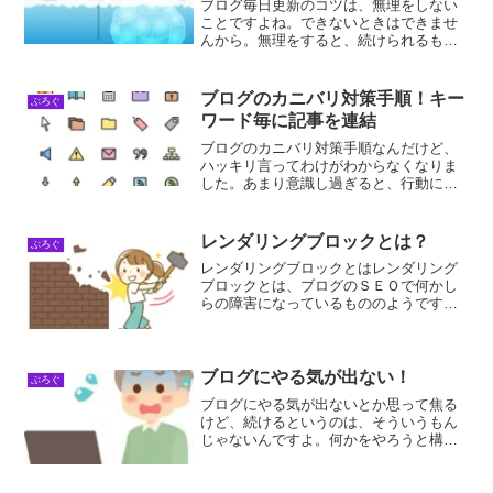
ブログ毎日更新のコツは、無理をしない
ことですよね。できないときはできませ
んから。無理をすると、続けられるもの
も続けられなくなりますよ。いつかでき
るようになるまで辞めないことです。ブ
ログ毎日更新のコツ！ブログを毎日更新
ブログのカニバリ対策手順！キー
ぶろぐ
する時のコツは、全体のこ...
ワード毎に記事を連結
ブログのカニバリ対策手順なんだけど、
ハッキリ言ってわけがわからなくなりま
した。あまり意識し過ぎると、行動に支
障を来す恐れがあるので、あまり意識し
ない方がいいかもしれないですね。ブロ
グのカニバリ対策手順！このブログのカ
レンダリングブロックとは？
ぶろぐ
ニバリ対策を行うことで、...
レンダリングブロックとはレンダリング
ブロックとは、ブログのＳＥＯで何かし
らの障害になっているもののようです
ね！？デベロッパーツールで、「レンダ
リングをブロックしているリクエスト」
というのがあったので、読んでみるとリ
クエストがページの最初のレ...
ブログにやる気が出ない！
ぶろぐ
ブログにやる気が出ないとか思って焦る
けど、続けるというのは、そういうもん
じゃないんですよ。何かをやろうと構え
るとできなくなってしまうんです。何の
気なしに普通にこのことについてブログ
を書こうと思ったことを書いて行けばい