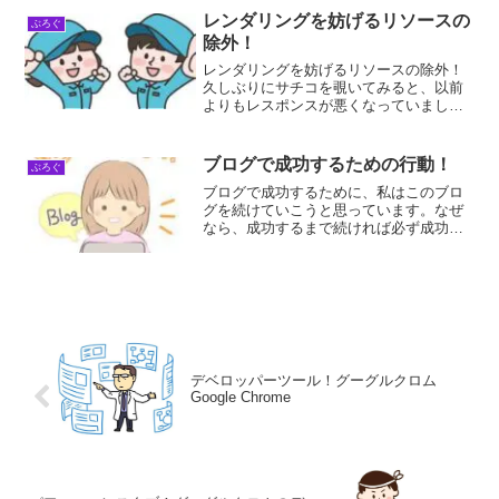
いんですよね。ブログにや...
レンダリングを妨げるリソースの
ぶろぐ
除外！
レンダリングを妨げるリソースの除外！
久しぶりにサチコを覗いてみると、以前
よりもレスポンスが悪くなっていまし
た。「レンダリングを妨げるリソースの
除外！」が出ていて、0.26秒時間が余計
にかかっているようです。基本ソフトや
ブログで成功するための行動！
ぶろぐ
アプリケーション・ソフ...
ブログで成功するために、私はこのブロ
グを続けていこうと思っています。なぜ
なら、成功するまで続ければ必ず成功で
きることを立証するためです。そのため
には、何が必要なことかを伝えていくの
が目標です。ブログで成功するための行
動ブログで成功するための...
デベロッパーツール！グーグルクロム
Google Chrome