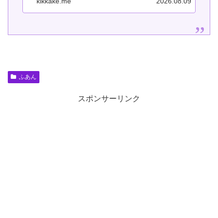
kikkake.me
2026.08.09
と行動できない関係を整理し、どう向
き合えば行動できるようになるのかを
ま...
ふあん
スポンサーリンク