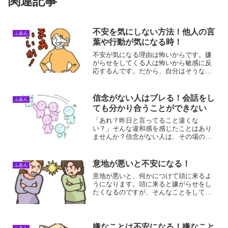
関連記事
不安を気にしない方法！他人の言
ふあん
葉や行動が気になる時！
不安が気になる理由は怖いからです。嫌
がらせをしてくる人は怖いから敏感に反
応するんです。だから、自分はそうなら
ないために、相手をしてはいけないんで
す。相手にしない方法を解説します。不
安を気にしない方法不安を気にしない方
信念がない人はブレる！会話をし
ふあん
法は、相手のことを可哀そ...
ても分かり合うことができない
「あれ？昨日と言ってること違くな
い？」そんな違和感を感じたことはあり
ませんか？信念がない人は、その場の思
いつきで話すため、言うことがブレてし
まいます。だからこそ、どれだけ会話を
しても分かり合うことができません。こ
意地が悪いと不安になる！
ふあん
の記事では、信念がないとなぜ...
意地が悪いと、何かにつけて頭に来るよ
うになります。頭に来ると嫌がらせをし
たくなるのですが、そんなことをしても
何も気が晴れないんですよ。ドンドンエ
キサイトするだけなので、相手にするの
を辞めた方が自分のためになるんです
よ。意地が悪いと不安になる...
嫌なことは不安になる！嫌なこと
ふあん