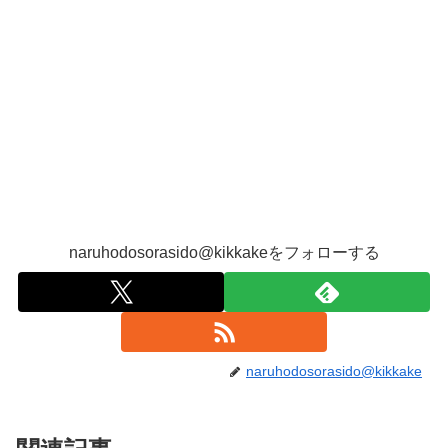
naruhodosorasido@kikkakeをフォローする
naruhodosorasido@kikkake