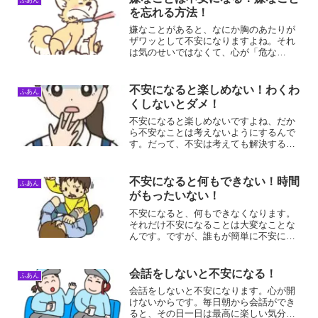
を忘れる方法！
嫌なことがあると、なにか胸のあたりが
ザワッとして不安になりますよね。それ
は気のせいではなくて、心が「危な
い！」って、教えてくれてるサインなん
ですよ！この記事では、なんで嫌なこと
が不安につながるのか？と、不安をちょ
不安になると楽しめない！わくわ
ふあん
っとラクにする考え方をまとめ...
くしないとダメ！
不安になると楽しめないですよね、だか
ら不安なことは考えないようにするんで
す。だって、不安は考えても解決するこ
とができないですから。行動すれば不安
ではなくなるので楽しむことができるよ
うになるんですよね不安になると楽しめ
不安になると何もできない！時間
ふあん
ない理由不安になると楽し...
がもったいない！
不安になると、何もできなくなります。
それだけ不安になることは大変なことな
んです。ですが、誰もが簡単に不安にな
ってしまいます。人から不安にさせられ
ることも簡単なので、そういうものだと
注意する必要があります。不安になると
会話をしないと不安になる！
ふあん
何もできない理由不安にな...
会話をしないと不安になります。心が開
けないからです。毎日朝から会話ができ
ると、その日一日は最高に楽しい気分に