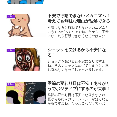
なれます。ここでは、会話ができない原
因を追求し、楽しい気分になれる方法を
解説します。会話をしないと不安になる
理由会話をしないと不安に...
不安で行動できないメカニズム！
ふあん
考えても無駄な理由が理解できる
不安になると行動できないメカニズムと
いうものがあるんですね。だから、不安
になったら行動できなくなるのは自分だ
けではないんですよ。誰もが行動できな
くなるので、差別化を図れそうな気がし
ますよね。不安で行動できない理由不安
ショックを受けるから不安にな
ふあん
で行動できない理由は、不...
る！
ショックを受けると不安になりますよ
ね。そのショックにめげてしまうと、立
ち直れなくなってしまったりします。突
発的に発生するので、すぐに素に戻れた
ら最高ですよね。ショックを受けるから
不安になる理由ショックを受けると不安
季節の変わり目は不安！ありがと
ふあん
になる理由は、予期しない事...
うでポジティブにするのが大事！
季節の変わり目は不安になりますよね。
夏から冬に向けてドンドン日が短くなる
からですよね。たったこれだけで不安に
なってしまうので、不安なんかいちいち
気にするものではないんですよね。季節
の変わり目は不安季節の変わり目は不安