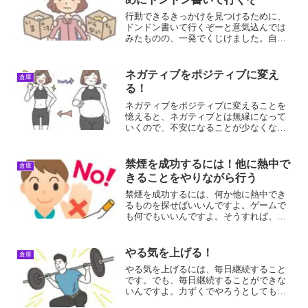
行動できるきっかけを見つけるために、
ドンドン書いて行くぞーと意気込んでは
みたものの、一発でくじけました。自分
が心の底からやりたいと思わなければ、
行動には移せないんですよ行動できるき
っかけ！行動できるきっかけ用のカテゴ
ネガティブをポジティブに変え
倉庫
リーを作りました。その理...
る！
ネガティブをポジティブに変えることを
憶えると、ネガティブとは無縁になって
いくので、不安になることが少なくなる
んですよ。やる気を出しやすくなれるの
で、最高ですね！ネガティブをポジティ
ブに変える！ネガティブをポジティブに
禁煙を成功するには！他に熱中で
倉庫
変える！その理由は、不安...
きることをやりながら行う
禁煙を成功するには、何か他に熱中でき
るものを探せばいいんですよ。ゲームで
も何でもいいんですよ。そうすれば、そ
っちに集中できるので、アッという間に
できるようになっちゃいますよ。禁煙を
成功するには1週間で、タバコを吸わなく
やる気を上げる！
倉庫
なることができました。...
やる気を上げるには、毎日継続すること
です。でも、毎日継続することができな
いんですよ。力ずくでやろうとしても、
絶対に続けられないんですよね。やる気