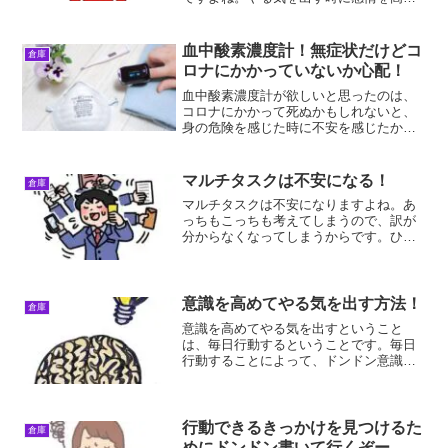
るのとは違うんですよ。だから、感情的
にならないようにすることが大事なんで
すよ。感情的になる理由感情的になる理
血中酸素濃度計！無症状だけどコ
倉庫
由は、ネガティブになるか...
ロナにかかっていないか心配！
血中酸素濃度計が欲しいと思ったのは、
コロナにかかって死ぬかもしれないと、
身の危険を感じた時に不安を感じたから
です。品不足で中々手に入らないなどと
噂があって、あの時は誰もが喉から手が
出る程欲しがりましたよね。無症状だけ
マルチタスクは不安になる！
倉庫
ど血中酸素濃度を測ればコ...
マルチタスクは不安になりますよね。あ
っちもこっちも考えてしまうので、訳が
分からなくなってしまうからです。ひと
つずつ順番に解決していけば、最終的に
はガッツリと「自分の物になるんです
よ！マルチタスクは不安になる理由マル
チタスクは不安になります。...
意識を高めてやる気を出す方法！
倉庫
意識を高めてやる気を出すということ
は、毎日行動するということです。毎日
行動することによって、ドンドン意識が
高まってきます。高まれば高まるほど、
やる気パワーは強化されます。意識を高
めてやる気を出す方法意識を高めてやる
気を出すには、毎日行動を継...
行動できるきっかけを見つけるた
倉庫
めにドンドン書いて行くぞー