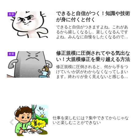
を上げるには、やりたい時にやるだけで
すよね。やる気を上げる理由毎日やる気
を出して行動を継続してい...
できると自信がつく！知識や技術
倉庫
が身に付くと付く
できると自信がつきますよね。これがあ
るから嬉しくなるし、楽しくなるんです
よね。みんなに自慢をしたくなるのです
が、これが教えてあげたくなるというこ
となんですよね。できると自信がつく理
由できると自信がつく理由は、行動する
修正規模に圧倒されてやる気出な
倉庫
と不安がなくなるからです...
い！大規模修正を乗り越える方法
修正規模に圧倒されると、何から手をつ
けていいか訳がわからなくなってしまい
ます。終わりが全く見えないと感じるの
で、完全にやる気が失われてしまいま
す。そんな時、どうすればその壁を乗り
越えられるのか？修正規模に圧倒される
原因修正規模に圧倒される原...
仕事を楽しむには？集中できてからじゃな
いと楽しむことができない