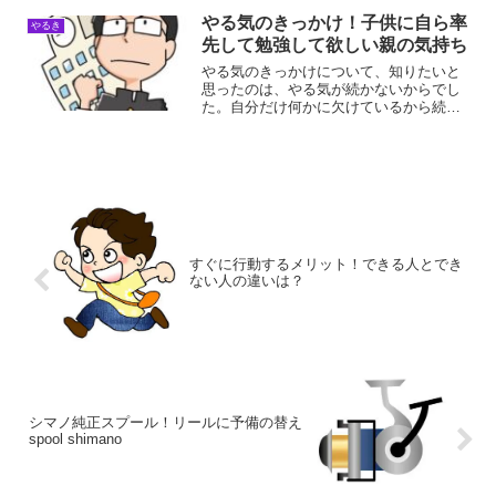
を紛らわすとは気を紛らわすとは、関心
を他に移すなどして、その...
やる気のきっかけ！子供に自ら率
やるき
先して勉強して欲しい親の気持ち
やる気のきっかけについて、知りたいと
思ったのは、やる気が続かないからでし
た。自分だけ何かに欠けているから続か
ないのだろうと思ったら、どうやらみん
なそういうものだということに気が付き
ました。子供は「勉強しろ」と言う親の
一言でやる気がなくなる子...
すぐに行動するメリット！できる人とでき
ない人の違いは？
シマノ純正スプール！リールに予備の替え
spool shimano