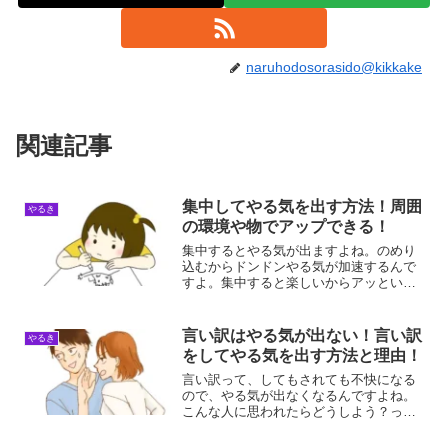
naruhodosorasido@kikkake
関連記事
集中してやる気を出す方法！周囲
やるき
の環境や物でアップできる！
集中するとやる気が出ますよね。のめり
込むからドンドンやる気が加速するんで
すよ。集中すると楽しいからアッという
間に時間が経過して、仕事も物凄く捗る
んですよね。毎日コンスタントに集中で
きれば最高ですよね！集中しないとやる
言い訳はやる気が出ない！言い訳
やるき
気が出ない理由集中しない...
をしてやる気を出す方法と理由！
言い訳って、してもされても不快になる
ので、やる気が出なくなるんですよね。
こんな人に思われたらどうしよう？って
思うから。気にしないことができれば、
言い訳をしない人になれるんですよ！言