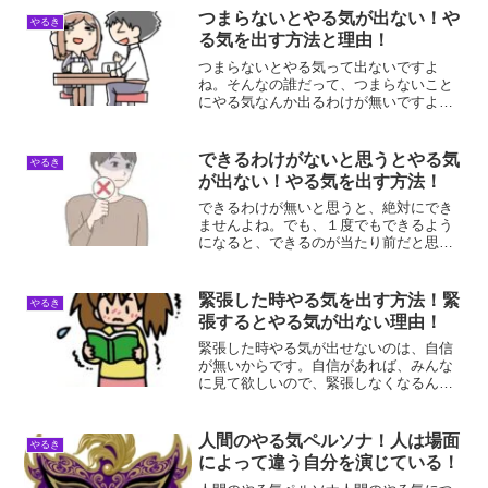
い訳をするとやる気が出ない理由言い訳
つまらないとやる気が出ない！や
やるき
をするとやる気が出なくな...
る気を出す方法と理由！
つまらないとやる気って出ないですよ
ね。そんなの誰だって、つまらないこと
にやる気なんか出るわけが無いですよ。
おもしろいことに変えることができれ
ば、つまらないことにもやる気を出すこ
とができるようになりますよね。つまら
できるわけがないと思うとやる気
やるき
ないとやる気が出ない理由つま...
が出ない！やる気を出す方法！
できるわけが無いと思うと、絶対にでき
ませんよね。でも、１度でもできるよう
になると、できるのが当たり前だと思え
るようになるんですよね。だから、１度
でもできるようになればいいんですよ。
できるわけがないと思う理由できるわけ
緊張した時やる気を出す方法！緊
やるき
がないと思う理由は、自信...
張するとやる気が出ない理由！
緊張した時やる気が出せないのは、自信
が無いからです。自信があれば、みんな
に見て欲しいので、緊張しなくなるんで
す。だから、緊張してしまうのはマダマ
ダ練習量が足りない証拠です。緊張する
とやる気が出ない理由緊張するとやる気
人間のやる気ペルソナ！人は場面
やるき
が出ない理由は、焦るから...
によって違う自分を演じている！