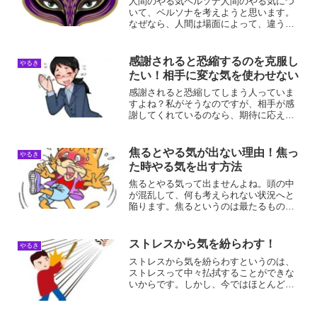
人間のやる気ペルソナ人間のやる気につ
いて、ペルソナを考えようと思います。
なぜなら、人間は場面によって、違う自
分を演じているからです。ネガティブに
なると、やる気が起きなくなるので、ど
うすればネガティブにならずに済むのか
感謝されると恐縮するのを克服し
やるき
をちょっと飛躍的に考えて...
たい！相手に変な気を使わせない
感謝されると恐縮してしまう人っていま
すよね？私がそうなのですが、相手が感
謝してくれているのなら、期待に応えて
あげた方が相手も嬉しいんですよ。何事
も正々堂々とした態度を取ってあげるべ
きです。じゃないと、相手も恐縮してし
焦るとやる気が出ない理由！焦っ
やるき
まうので。感謝されると恐...
た時やる気を出す方法
焦るとやる気って出ませんよね。頭の中
が混乱して、何も考えられない状況へと
陥ります。焦るというのは最たるものな
ので、克服するべきかどうかというのが
考えどころです。克服すると焦らなくな
るので、危機管理能力の欠如にも繋がる
ストレスから気を紛らわす！
やるき
んですよね。焦るとやる気...
ストレスから気を紛らわすというのは、
ストレスって中々払拭することができな
いからです。しかし、今ではほとんどス
トレスが溜まることが無くなったので、
気を紛らわすのは無縁になりました。気