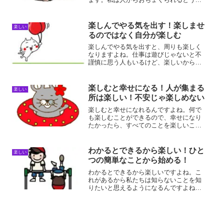
しいのですが、心を開いていない人にと
っては、恐怖以外の何物でもないんです
よね。ノリが良いと楽しい！ノリが良い
楽しんでやる気を出す！楽しませ
楽しい
と楽しいですよね！なぜ、...
るのではなく自分が楽しむ
楽しんでやる気を出すと、周りも楽しく
なりますよね。仕事は遊びじゃないと不
謹慎に思う人もいるけど、楽しいからや
る気が出るんですよね。楽しみながらや
ることに越したことはないんですよね。
楽しむとやる気が出る理由楽しむとやる
楽しむと幸せになる！人が集まる
楽しい
気が出る理由は、ポジティ...
所は楽しい！不安じゃ楽しめない
楽しむと幸せになれるんですよね。何で
も楽しむことができるので、幸せになり
たかったら、すべてのことを楽しいこと
に変えればなれますよね。それには人一
倍知ることですよね。楽しむと幸せにな
る！人は、楽しむことができると、幸せ
わかるとできるから楽しい！ひと
楽しい
になります。だから、人は...
つの簡単なことから始める！
わかるとできるから楽しいですよね。こ
れがあるから私たちは知らないことを知
りたいと思えるようになるんですよね。
ひとつのことが解けると、またすぐに次
の疑問が湧いてくるんですよね。わかる
とできるから楽しい理由わかるとできる