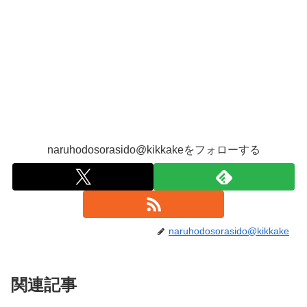
naruhodosorasido@kikkakeをフォローする
naruhodosorasido@kikkake
関連記事