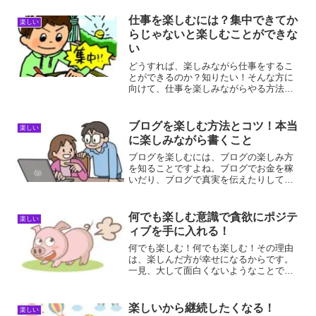
仕事を楽しむには？集中できてか
楽しい
らじゃないと楽しむことができな
い
どうすれば、楽しみながら仕事をするこ
とができるのか？知りたい！そんな方に
向けて、仕事を楽しみながらやる方法を
解説します。楽しみながらやらないと、
良い仕事はできません。集中して正しい
やり方を身につけることが先決です。仕
ブログを楽しむ方法とコツ！本当
楽しい
事を楽しむにはどうすれば...
に楽しみながら書くこと
ブログを楽しむには、ブログの楽しみ方
を知ることですよね。ブログでお金を稼
いだり、ブログで真実を伝えたりして、
ブログが楽しくなってくるんですよね。
他にもブログの楽しみ方なんか山とあり
ますよね。ブログを楽しむ理由ブログを
何でも楽しむ意識で貪欲にポジテ
楽しい
楽しむ理由は、楽しめない...
ィブを手に入れる！
何でも楽しむ！何でも楽しむ！その理由
は、楽しんだ方が幸せになるからです。
一見、大して面白くないようなことで
も、どうすれば面白くすることができる
か？を考えます。そうすれば、何かしら
面白いようなことが浮かんでくるもので
楽しいから継続したくなる！
楽しい
す。おもしろおかしく想像を...