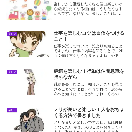
楽しいから継続したくなる理由楽しいか
ら継続したくなる理由は、やりたくなる
からです。なぜなら、楽しいことは、や
りたくなるのが当たり前です。楽しいこ
とは、ポジティブな感情なので、楽しめ
ば楽しむほどやる気が出てきます。やる
気が出てくれば、行動した...
仕事を楽しむコツは自信をつける
楽しい
こと！
仕事を楽しむコツは、誰よりも知ること
ですよね。仕事の内容を知ることで、誰
も文句は言えなくなりますよね。やる気
がある仕事仲間が寄ってきて、楽しみな
がら仕事ができるんですよね。仕事を楽
しむコツは自信をつけること！仕事を楽
継続を楽しむ！行動は仲間意識を
楽しい
しむコツは、ともかく自信...
持ちながら
継続を楽しむには、知りたいことを見つ
けることですよね。そうすれば、次から
次へと知りたいことが生まれてくるの
で、いつの間にか継続したくなっていま
すよね。楽しむのではなくて、知りたい
からいつの間にか継続しているというこ
ノリが良いと楽しい！人をおちょ
楽しい
とですね。継続を楽しむ理由...
くる方法で書きました
ノリが良いと楽しいですよね。私は仲良
くなりたい時は、人のことをおちょくり
ます。私は人からおちょくられるとうれ