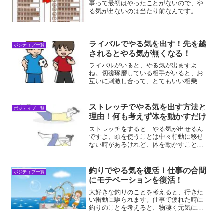
事って最初はやったことがないので、や
る気が出ないのは当たり前なんです。わ
からないことは怖いんですよ。だから、
習慣化して楽しめる状態にすることが、
大事なことなんですよ！習慣化で無意識
にやる気になる！習慣化す...
ライバルでやる気を出す！先を越
ポジティブ一覧
されるとやる気が無くなる！
ライバルがいると、やる気が出ますよ
ね。切磋琢磨している相手がいると、お
互いに刺激し合って、とてもいい相乗効
果が期待できます。でも、注意しなけれ
ばならないことは敵対意識は持たないこ
とです。ライバルでやる気を出す！ライ
ストレッチでやる気を出す方法と
ポジティブ一覧
バルでやる気を出すには、ラ...
理由！何も考えず体を動かすだけ
ストレッチをすると、やる気が出せるん
ですよ。頭を使うことは中々行動に移せ
ない時があるけれど、体を動かすことは
何も考えずにやることができるんです。
だから、やる気を出したい時はストレッ
チをすることがおすすめなんですよ！ス
釣りでやる気を復活！仕事の合間
ポジティブ一覧
トレッチでやる気が出る理...
にモチベーションを復活！
大好きな釣りのことを考えると、行きた
い衝動に駆られます。仕事で疲れた時に
釣りのことを考えると、物凄く元気にな
れることに気が付きました。休憩時間を