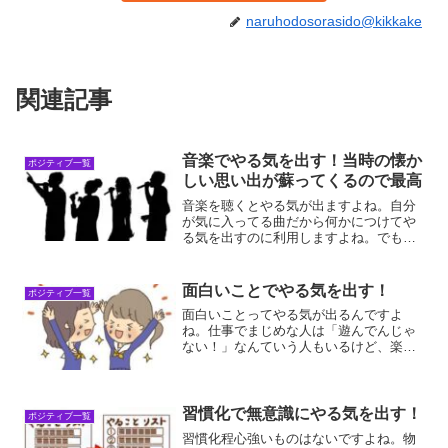
naruhodosorasido@kikkake
関連記事
音楽でやる気を出す！当時の懐か
ポジティブ一覧
しい思い出が蘇ってくるので最高
音楽を聴くとやる気が出ますよね。自分
が気に入ってる曲だから何かにつけてや
る気を出すのに利用しますよね。でも、
同じ曲ばかり聴いていると飽きてくるの
で、効果が薄れてしまいます。だから、
順番に色んな好きな曲を聴いてやる気を
面白いことでやる気を出す！
ポジティブ一覧
出しているんですよね。音...
面白いことってやる気が出るんですよ
ね。仕事でまじめな人は「遊んでんじゃ
ない！」なんていう人もいるけど、楽し
みながら仕事をすることが、最も効率を
アップしてくれるんですよね。面白いと
やる気が出る理由面白いとやる気が出る
のは、元気になるからです。...
習慣化で無意識にやる気を出す！
ポジティブ一覧
習慣化程心強いものはないですよね。物