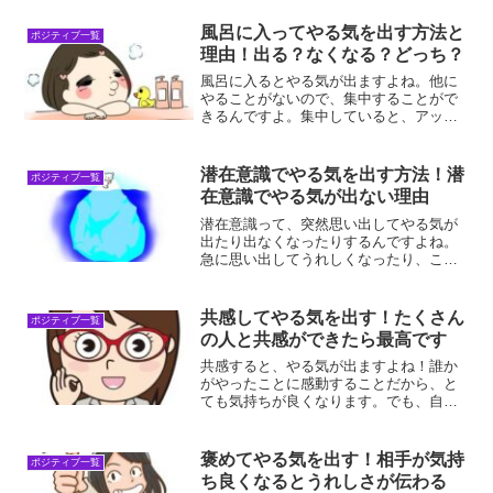
利用して、新製品の釣り道具なんか閲覧
していると、一生懸命仕事をして絶対に
風呂に入ってやる気を出す方法と
ポジティブ一覧
購入してやると頑張る意識...
理由！出る？なくなる？どっち？
風呂に入るとやる気が出ますよね。他に
やることがないので、集中することがで
きるんですよ。集中していると、アッと
いう間にボディー洗浄も終わっているの
で、めんどくさいから風呂嫌いと言う人
も風呂好きになれると思います。風呂に
潜在意識でやる気を出す方法！潜
ポジティブ一覧
入ってやる気を出す方法風...
在意識でやる気が出ない理由
潜在意識って、突然思い出してやる気が
出たり出なくなったりするんですよね。
急に思い出してうれしくなったり、これ
がトラウマになっていたんだとか。いず
れにしても、それによって対策が図れる
ので、やる気を出すきっかけになるんで
共感してやる気を出す！たくさん
ポジティブ一覧
すよ！潜在意識とは「潜在...
の人と共感ができたら最高です
共感すると、やる気が出ますよね！誰か
がやったことに感動することだから、と
ても気持ちが良くなります。でも、自由
自在にはできません。どうすれば共感で
きるようになるか解説します。共感する
とやる気が出る理由共感するとやる気が
褒めてやる気を出す！相手が気持
ポジティブ一覧
出ます。その理由は、他人...
ち良くなるとうれしさが伝わる