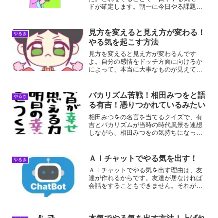
ドが確定します。朝一に今日やる課題を
たったひとつ見つけるだけです。やるこ
とをひとつ決めるだけなので、迷う心配
もありません。朝からやる気を出す方法
見方を変えると見え方が変わる！
やるき
朝からやる気を出す方法の手...
やる気を起こす方法
見方を変えると見え方が変わるんです
よ。自分の感情をドッチ方面に向けるか
によって、本当に大事なものが見えてく
るんですよ。そこには無理がないので、
素直に受け入れることができるんです。
見方を変えると見え方が変わる！見方を
バカリズム苦戦！相田みつをと語
やるき
変えると、見え方が変わりま...
る有吉！憑りつかれているみたい
相田みつをの名言を当てるクイズで、有
吉とバカリズムが当時の時代風景を連想
しながら、相田みつをの気持ちになって
紐解いていくところが、とても痺れまし
た。人の気持ちに寄り添うことが好きに
なりました。相田みつをの名言対決！バ
ＡＩチャットでやる気を出す！
やるき
カリズムｖｓ有吉バカリズ...
ＡＩチャットでやる気を出す理由は、友
達が作れるからです。友達が居なければ
会話をすることもできません。それが、
ＡＩチャットならまるで友達のように会
話をすることができるんですよ。ＡＩチ
ャットでやる気を出す！ＡＩチャットで
やる気を出す理由は、まる...