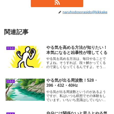
naruhodosorasido@kikkake
関連記事
やる気を高める方法が知りたい！
やるき
本気になると凶暴性が増してくる
やる気を高める方法は、毎日やることで
すよね。そうすれば、段々解かってくる
ので楽しくなってくるんですよ。そうな
れば、黙っていてもやる気が勝手に高ま
ってくるんですよね。やる気が高まる理
由やる気が高まる理由は、成長するから
やる気が出る周波数！528・
やるき
です。毎日やる気を出して...
396・432・40Hz
やる気が出る周波数というのがあるよう
ですが、私はいつも瞑想でその体験をし
ています。いちいち意識はしていないの
ですが、毎回瞑想では落ち着いて冷静に
なってやる気を出しています。やる気が
出る周波数やる気が出る周波数というも
自分には関係ないと思うとやる気
やるき