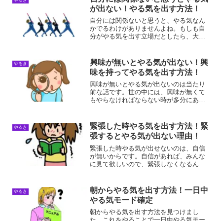
のがあるようです。私は普...
が出ない！やる気を出す方法！
自分には関係ないと思うと、やる気なん
かでるわけがありませんよね。もしも自
分がやる気を出す立場だとしたら、大い
に興味を持って誰も寄せ付けないくらい
に詳しくなっていきたいですよね。自分
には関係ないと思う理由自分には関係な
興味が無いとやる気が出ない！興
やるき
いと思う理由は、やる気が...
味を持ってやる気を出す方法！
興味が無いとやる気が出ないのは当たり
前な話です。世の中には、興味が無くて
もやらなければならない時が多分にある
ものです。そんな時は興味を持ってしま
うことがもっとも手っ取り早いです。興
味が無いとやる気が出ない理由興味が無
緊張した時やる気を出す方法！緊
やるき
いとやる気が出ない理由は...
張するとやる気が出ない理由！
緊張した時やる気が出せないのは、自信
が無いからです。自信があれば、みんな
に見て欲しいので、緊張しなくなるんで
す。だから、緊張してしまうのはマダマ
ダ練習量が足りない証拠です。緊張する
とやる気が出ない理由緊張するとやる気
朝からやる気を出す方法！一日中
やるき
が出ない理由は、焦るから...
やる気モード確定
朝からやる気を出す方法を見つけまし
た。これをやることで一日中やる気モー