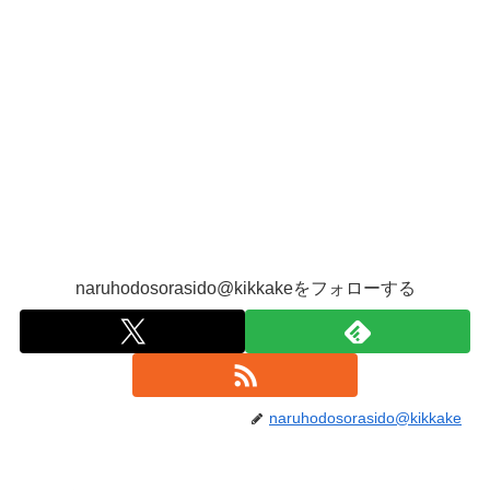
naruhodosorasido@kikkakeをフォローする
naruhodosorasido@kikkake