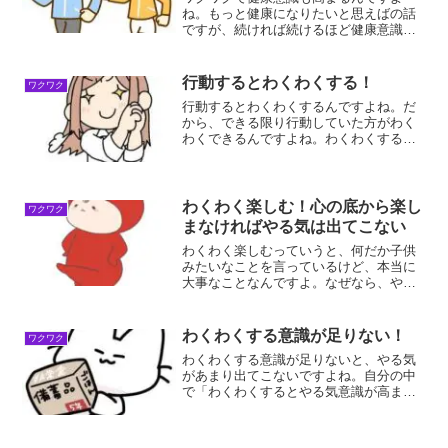
ね。もっと健康になりたいと思えばの話
ですが、続ければ続けるほど健康意識も
高まります。但し、そこまで続けられれ
ばの話なので、自分を信じて続けていく
べきですよね。ワクワクすると健康にな
行動するとわくわくする！
ワクワク
る理由ワクワクすると健康に...
行動するとわくわくするんですよね。だ
から、できる限り行動していた方がわく
わくできるんですよね。わくわくすると
行動したくなるので、凄い相乗効果が生
まれるので、意識しておいた方がいいで
すよね。行動するとわくわくする理由行
動するとわくわくする理由...
わくわく楽しむ！心の底から楽し
ワクワク
まなければやる気は出てこない
わくわく楽しむっていうと、何だか子供
みたいなことを言っているけど、本当に
大事なことなんですよ。なぜなら、やる
気が出るのはわくわくするかどうかで決
まるんですから！わくわく楽しむ！わく
わく楽しむと言っても、言葉で言えばい
わくわくする意識が足りない！
ワクワク
いというものではないんで...
わくわくする意識が足りないと、やる気
があまり出てこないですよね。自分の中
で「わくわくするとやる気意識が高ま
る」と、本気で信じられないと意識が高
まらないんですよ。わくわくする意識が
足りない！わくわくする意識が足りな