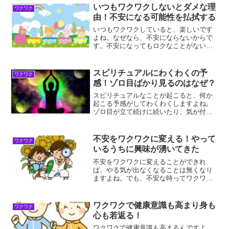
由人が喜ぶことをする理由は、わくわく
いつもワクワクしないとダメな理
ワクワク
するからです。なぜなら、...
由！不安になる可能性を払拭する
いつもワクワクしていると、楽しいです
よね。なぜなら、不安にならないからで
す。不安になってもロクなことがないの
で、ワクワクしていた方が何十倍も楽し
くなるんですよ。ワクワクの反対は不安
ワクワクの反対は不安です。ポジティブ
スピリチュアルにわくわくの予
ワクワク
な感情を抱いた時は、ワク...
感！ゾロ目ばかり見るのはなぜ？
スピリチュアルなことが起こると、何か
起こる予感がしてわくわくしますよね。
ゾロ目が立て続けに続いたり、気が付く
と連番だったりと。自分が何か起こるの
では？って思えることが、とても大事な
ことなんですよ！スピリチュアルにわく
不安をワクワクに変える！やって
ワクワク
わくの予感！ゾロ目ばかり...
いるうちに興味が湧いてきた
不安をワクワクに変えることができれ
ば、やる気が出なくなることは無くなり
ますよね。でも、不安な時ってワクワク
に変えることが思い浮かばないんですよ
ね。普段から変えていればできるように
なりますよ。不安をワクワクに変える！
ワクワクで健康意識も高まり身も
ワクワク
不安をワクワクに変える理由...
心も若返る！
ワクワクで健康意識も高まるんですよ