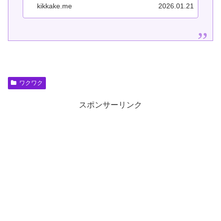
行動が自然に始まる感情の正体をまと
kikkake.me
2026.01.21
めたハブページ。わくわくとは「こ
れ、知りたい／確かめたい」という意
識の...
ワクワク
スポンサーリンク