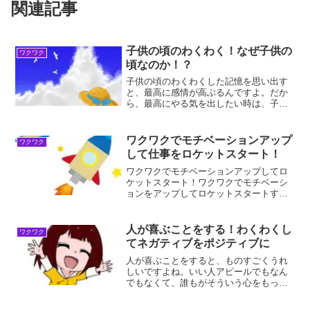
関連記事
子供の頃のわくわく！なぜ子供の
ワクワク
頃なのか！？
子供の頃のわくわくした記憶を思い出す
と、最高に感情が高ぶるんですよ。だか
ら、最高にやる気を出したい時は、子供
の頃のわくわくした思い出を回想すると
最高なんですよ！子供の頃のわくわくを
思い出す理由子供の頃のわくわくを思い
ワクワクでモチベーションアップ
ワクワク
出す理由は、懐かしいから...
して仕事をロケットスタート！
ワクワクでモチベーションアップしてロ
ケットスタート！ワクワクでモチベーシ
ョンをアップしてロケットスタートする
ことが、仕事には物凄く大事なことがわ
かりました。その理由は、仕事はやる気
とタイミングさえ押さえれば、朝一から
人が喜ぶことをする！わくわくし
ワクワク
やる気を持続することがで...
てネガティブをポジティブに
人が喜ぶことをすると、ものすごくうれ
しいですよね。いい人アピールでもなん
でもなくて、誰もがそういう心をもって
いるんですよ。それがあるから人生楽し
くなるんですよ！人が喜ぶことをする理